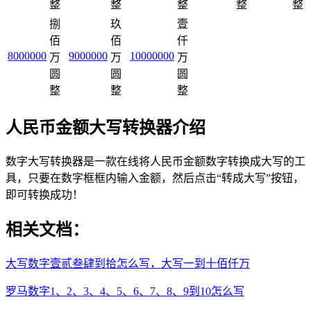
整
整
整
整
整
捌
玖
壹
佰
佰
仟
8000000
9000000
10000000
万
万
万
圆
圆
圆
整
整
整
人民币金额大写转换器介绍
数字大写转换器是一款在线将人民币金额数字转换成大写的工
具，只要在数字框框内输入金额，然后点击“转成大写”按钮，
即可转换成功！
相关文档：
大写数字壹贰叁肆到拾怎么写，大写一到十佰仟万
罗马数字1、2、3、4、5、6、7、8、9到10怎么写