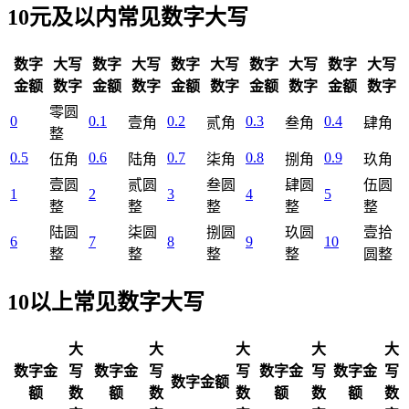
10元及以内常见数字大写
数字
大写
数字
大写
数字
大写
数字
大写
数字
大写
金额
数字
金额
数字
金额
数字
金额
数字
金额
数字
零圆
0
0.1
0.2
0.3
0.4
壹角
贰角
叁角
肆角
整
0.5
0.6
0.7
0.8
0.9
伍角
陆角
柒角
捌角
玖角
壹圆
贰圆
叁圆
肆圆
伍圆
1
2
3
4
5
整
整
整
整
整
陆圆
柒圆
捌圆
玖圆
壹拾
6
7
8
9
10
整
整
整
整
圆整
10以上常见数字大写
大
大
大
大
大
数字金
写
数字金
写
写
数字金
写
数字金
写
数字金额
额
数
额
数
数
额
数
额
数