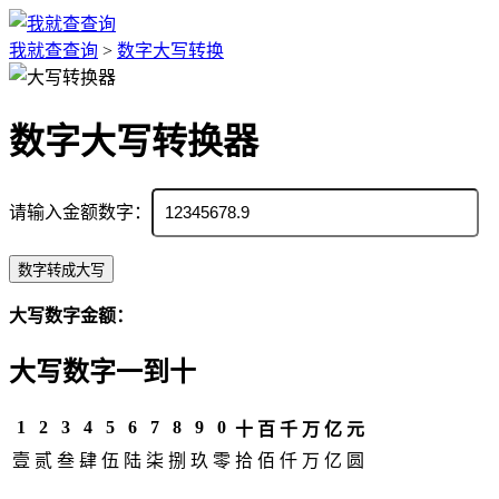
我就查查询
>
数字大写转换
数字大写转换器
请输入金额数字：
数字转成大写
大写数字金额：
大写数字一到十
1
2
3
4
5
6
7
8
9
0
十
百
千
万
亿
元
壹
贰
叁
肆
伍
陆
柒
捌
玖
零
拾
佰
仟
万
亿
圆